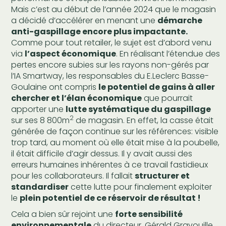
Mais c’est au début de l’année 2024 que le magasin
a décidé d’accélérer en menant une
démarche
anti-gaspillage encore plus impactante.
Comme pour tout retailer, le sujet est d’abord venu
via
l’aspect économique
. En réalisant l’étendue des
pertes encore subies sur les rayons non-gérés par
l’IA Smartway, les responsables du E.Leclerc Basse-
Goulaine ont compris
le potentiel de gains à aller
chercher et l’élan économique
que pourrait
apporter une
lutte systématique du gaspillage
2
sur ses 8 800m
de magasin. En effet, la casse était
générée de façon continue sur les références: visible
trop tard, au moment où elle était mise à la poubelle,
il était difficile d’agir dessus. Il y avait aussi des
erreurs humaines inhérentes à ce travail fastidieux
pour les collaborateurs. Il fallait
structurer et
standardiser
cette lutte pour finalement exploiter
le
plein potentiel de ce réservoir de résultat !
Cela a bien sûr rejoint une
forte sensibilité
environnementale
du directeur, Gérald Gravouille,