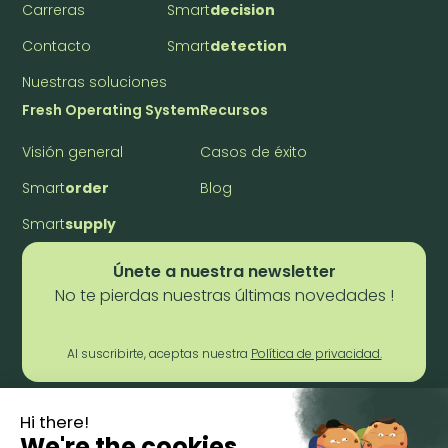
Carreras
Smart
decision
Contacto
Smart
detection
Nuestras soluciones
Fresh Operating System
Recursos
Visión general
Casos de éxito
Smart
order
Blog
Smart
supply
Únete a nuestra newsletter
No te pierdas nuestras últimas novedades !
Al suscribirte, aceptas nuestra
Política de privacidad.