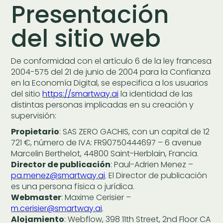
Presentación
del sitio web
De conformidad con el artículo 6 de la ley francesa
2004-575 del 21 de junio de 2004 para la Confianza
en la Economía Digital, se especifica a los usuarios
del sitio
https://smartway.ai
la identidad de las
distintas personas implicadas en su creación y
supervisión:
Propietario
: SAS ZERO GACHIS, con un capital de 12
721 €, número de IVA: FR90750444697 – 6 avenue
Marcelin Berthelot, 44800 Saint-Herblain, Francia.
Director de publicación
: Paul-Adrien Menez –
pa.menez@smartway.ai
. El Director de publicación
es una persona física o jurídica.
Webmaster
: Maxime Cerisier –
m.cerisier@smartway.ai
.
Alojamiento
: Webflow, 398 11th Street, 2nd Floor CA