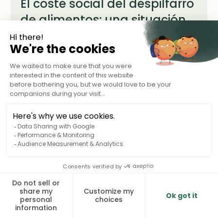
El coste social del despilfarro
de alimentos: una situación
insoportable
Leer más
Estudios y cifras clave
5 min de lectura
El impacto del desperdicio de
alimentos en el medio
ambiente: un planeta en
peligro