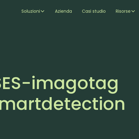
Soluzioni
Azienda
Casi studio
Risorse
SES-imagotag
martdetection