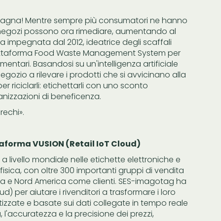
adagna! Mentre sempre più consumatori ne hanno
 i negozi possono ora rimediare, aumentando al
da impegnata dal 2012, ideatrice degli scaffali
iattaforma Food Waste Management System per
limentari. Basandosi su un'intelligenza artificiale
gozio a rilevare i prodotti che si avvicinano alla
 riciclarli: etichettarli con uno sconto
izzazioni di beneficenza.
rechi».
taforma VUSION (Retail IoT Cloud)
livello mondiale nelle etichette elettroniche e
o fisica, con oltre 300 importanti gruppi di vendita
 Asia e Nord America come clienti. SES-imagotag ha
) per aiutare i rivenditori a trasformare i loro
atizzate e basate sui dati collegate in tempo reale
 l'accuratezza e la precisione dei prezzi,