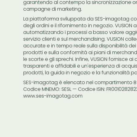
garantendo al contempo la sincronizzazione omni
campagne di marketing.
La piattaforma sviluppata da SES-imagotag cons
degli ordini e il rifornimento in negozio. VUSION 
automatizzando i processi a basso valore aggi
servizio clienti e sul merchandising. VUSION coll
accurate e in tempo reale sulla disponibilità dei 
prodotti e sulla conformità ai piani di merchandi
le scorte e gli sprechi. Infine, VUSION fornisce ai
trasparenti e affidabili e un'esperienza di acquis
prodotti, la guida in negozio e la funzionalità p
SES-imagotag è elencato nel compartimento B d
Codice MNEMO: SESL — Codice ISIN: FR0010282822
www.ses-imagotag.com