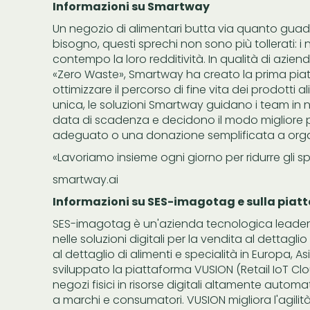
Informazioni su Smartway
Un negozio di alimentari butta via quanto gu
bisogno, questi sprechi non sono più tollerati:
contempo la loro redditività. In qualità di azien
«Zero Waste», Smartway ha creato la prima p
ottimizzare il percorso di fine vita dei prodotti a
unica, le soluzioni Smartway guidano i team in ne
data di scadenza e decidono il modo migliore per
adeguato o una donazione semplificata a organ
«Lavoriamo insieme ogni giorno per ridurre gli sp
smartway.ai
Informazioni su SES-imagotag e sulla piat
SES-imagotag è un'azienda tecnologica leader a 
nelle soluzioni digitali per la vendita al dettagli
al dettaglio di alimenti e specialità in Europa,
sviluppato la piattaforma VUSION (Retail IoT Cloud
negozi fisici in risorse digitali altamente autom
a marchi e consumatori. VUSION migliora l'agilità,