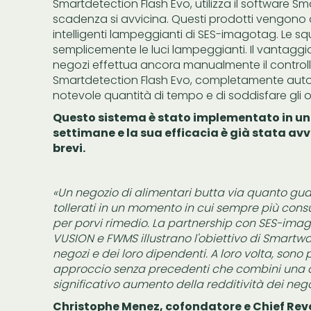
Smartdetection Flash Evo, utilizza il software Sm
scadenza si avvicina. Questi prodotti vengono qu
intelligenti lampeggianti di SES-imagotag. Le s
semplicemente le luci lampeggianti. Il vantaggio
negozi effettua ancora manualmente il controllo
Smartdetection Flash Evo, completamente auto
notevole quantità di tempo e di soddisfare gli o
Questo sistema è stato implementato in una 
settimane e la sua efficacia è già stata avv
brevi.
«Un negozio di alimentari butta via quanto gu
tollerati in un momento in cui sempre più cons
per porvi rimedio. La partnership con SES-imag
VUSION e FWMS illustrano l'obiettivo di Smartw
negozi e dei loro dipendenti. A loro volta, son
approccio senza precedenti che combini una dr
significativo aumento della redditività dei nego
Christophe Menez, cofondatore e Chief Rev