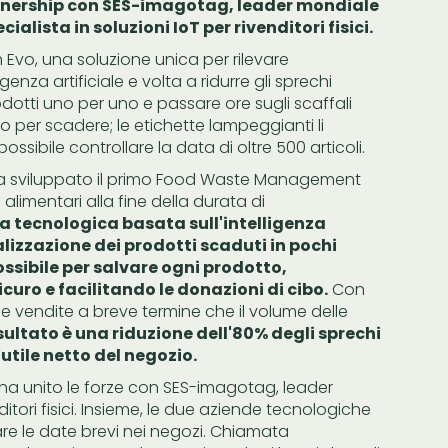
tnership con SES-imagotag, leader mondiale
cialista in soluzioni IoT per rivenditori fisici.
Evo, una soluzione unica per rilevare
enza artificiale e volta a ridurre gli sprechi
odotti uno per uno e passare ore sugli scaffali
o per scadere; le etichette lampeggianti li
ossibile controllare la data di oltre 500 articoli.
ha sviluppato il primo Food Waste Management
 alimentari alla fine della durata di
 tecnologica basata sull'intelligenza
alizzazione dei prodotti scaduti in pochi
ssibile per salvare ogni prodotto,
uro e facilitando le donazioni di cibo.
Con
e vendite a breve termine che il volume delle
risultato è una riduzione dell'80% degli sprechi
utile netto del negozio.
 ha unito le forze con SES-imagotag, leader
itori fisici. Insieme, le due aziende tecnologiche
re le date brevi nei negozi. Chiamata