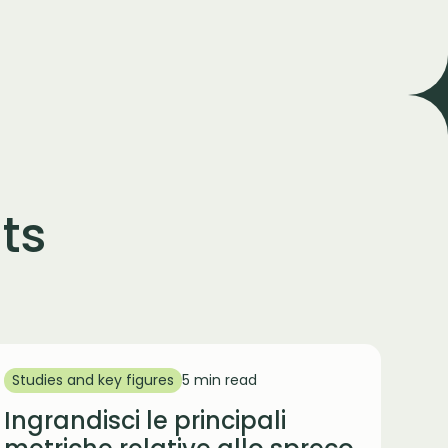
ts
Studies and key figures
5 min read
Ingrandisci le principali