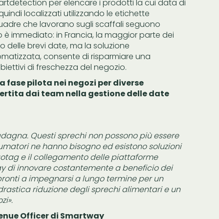
artdetection per elencare i prodotti la cui data di
indi localizzati utilizzando le etichette
quadre che lavorano sugli scaffali seguono
 è immediato: in Francia, la maggior parte dei
 delle brevi date, ma la soluzione
matizzata, consente di risparmiare una
biettivi di freschezza del negozio.
fase pilota nei negozi per diverse
ertita dai team nella gestione delle date
adagna. Questi sprechi non possono più essere
umatori ne hanno bisogno ed esistono soluzioni
otag e il collegamento delle piattaforme
ay di innovare costantemente a beneficio dei
o pronti a impegnarsi a lungo termine per un
astica riduzione degli sprechi alimentari e un
zi».
enue Officer di Smartway