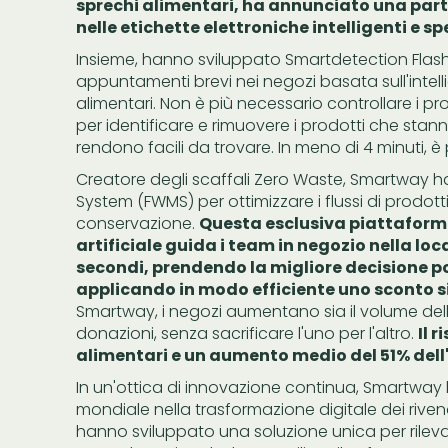
sprechi alimentari, ha annunciato una par
nelle etichette elettroniche intelligenti e spe
Insieme, hanno sviluppato Smartdetection Flash 
appuntamenti brevi nei negozi basata sull'intellig
alimentari. Non è più necessario controllare i pr
per identificare e rimuovere i prodotti che stann
rendono facili da trovare. In meno di 4 minuti, è p
Creatore degli scaffali Zero Waste, Smartway 
System (FWMS) per ottimizzare i flussi di prodotti
conservazione.
Questa esclusiva piattaforma
artificiale guida i team in negozio nella loc
secondi, prendendo la migliore decisione po
applicando in modo efficiente uno sconto sic
Smartway, i negozi aumentano sia il volume dell
donazioni, senza sacrificare l'uno per l'altro.
Il 
alimentari e un aumento medio del 51% dell'
In un'ottica di innovazione continua, Smartway
mondiale nella trasformazione digitale dei rivend
hanno sviluppato una soluzione unica per rileva