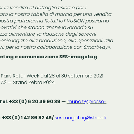
 la vendita al dettaglio fisica e per i
ato la nostra tabella di marcia per una vendita
a nostra piattaforma Retail IoT VUSION possiamo
novativi che stanno anche lavorando su
zza alimentare, la riduzione degli sprechi
onio legate alla produzione, alle operazioni, alla
ork per la nostra collaborazione con Smartway».
rketing e comunicazione SES-imagotag
aris Retail Week dal 28 al 30 settembre 2021
e 7.2 — Stand Zebra P024.
el. +33 (0) 6 20 49 90 39 —
lmunoz@presse-
+33 (0) 1 42 86 82 45/
sesimagotag@shan.fr