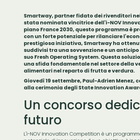
Smartway, partner fidato dei rivenditori nell
stata nominata vincitrice dell'i-NOV Innova
piano France 2030, questo programma è pro
con un forte potenziale per rilanciare l'ec
prestigiosa iniziativa, Smartway ha ottenuto
suddivisi tra una sovvenzione e un anticipo 
suo Fresh Operating System. Questa soluzi
una sfida fondamentale nel settore della ven
alimentari nel reparto di frutta e verdura.
Giovedì 19 settembre, Paul-Adrien Menez, 
alla cerimonia degli State Innovation Awar
Un concorso dedica
futuro
L'i-NOV Innovation Competition è un programma 