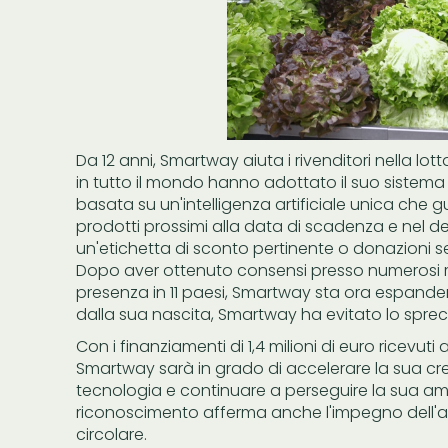
Da 12 anni, Smartway aiuta i rivenditori nella lott
in tutto il mondo hanno adottato il suo sistema d
basata su un'intelligenza artificiale unica che g
prodotti prossimi alla data di scadenza e nel deci
un'etichetta di sconto pertinente o donazioni s
Dopo aver ottenuto consensi presso numerosi riv
presenza in 11 paesi, Smartway sta ora espanden
dalla sua nascita, Smartway ha evitato lo spreco 
Con i finanziamenti di 1,4 milioni di euro ricevut
Smartway sarà in grado di accelerare la sua cre
tecnologia e continuare a perseguire la sua am
riconoscimento afferma anche l'impegno dell'az
circolare.