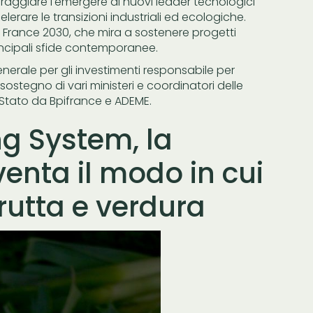
coraggiare l'emergere di nuovi leader tecnologici
lerare le transizioni industriali ed ecologiche.
no France 2030, che mira a sostenere progetti
incipali sfide contemporanee.
nerale per gli investimenti responsabile per
ostegno di vari ministeri e coordinatori delle
 Stato da Bpifrance e ADEME.
g System, la
venta il modo in cui
rutta e verdura