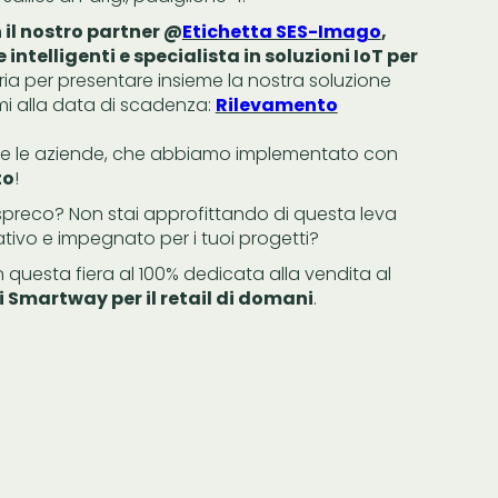
 il nostro partner @
Etichetta SES-Imago
,
intelligenti e specialista in soluzioni IoT per
ria per presentare insieme la nostra soluzione
mi alla data di scadenza:
Rilevamento
be le aziende, che abbiamo implementato con
to
!
spreco? Non stai approfittando di questa leva
tivo e impegnato per i tuoi progetti?
in questa fiera al 100% dedicata alla vendita al
ni Smartway per il retail di domani
.