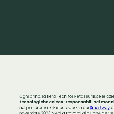
Ogni anno, la fiera Tech for Retail riunisce le a
tecnologiche ed eco-responsabili nel mondo
nel panorama retail europeo, in cui
Smartway
è 
novembre 2023, vieni a trovarci alla Porte de Vers