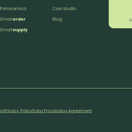
Panoramica
Casi studio
Smart
order
Blog
I
Smart
supply
zio
Privacy Policy
Data Processing Agreement