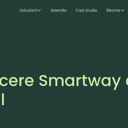
Soluzioni
Azienda
Casi studio
Risorse
scere Smartway 
l