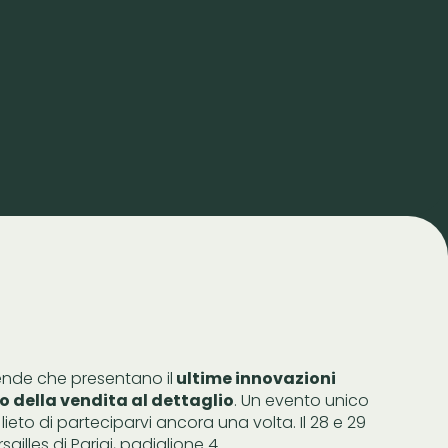
ziende che presentano il
ultime innovazioni
 della vendita al dettaglio
. Un evento unico
lieto di parteciparvi ancora una volta. Il 28 e 29
ailles di Parigi, padiglione 4.