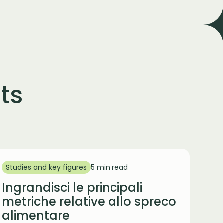
ts
Studies and key figures
5 min read
Ingrandisci le principali
metriche relative allo spreco
alimentare