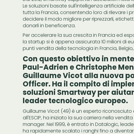
Le soluzioni basate sull'intelligenza artificiale
tutta la Francia, consentendo loro di rilevare i 
decidere il modo migliore per riprezzarli, etic
donarli in beneficenza.
Per accelerare la sua crescita in Francia ed es
la startup si è appena assicurata 10 milioni di 
punti vendita della tecnologia in Francia, Belgio,
Con questo obiettivo in mente
Paul-Adrien e Christophe Me
Guillaume Vicot alla nuova po
Officer. Ha il compito di imp
soluzioni Smartway per aiutar
leader tecnologico europeo.
Guillaume Vicot (49) è un esperto riconosciuto d
all'ESCIP, ha iniziato la sua carriera nella vendi
manager. Nel 1999, è entrato in Datalogic, leader 
ha rapidamente scalato i ranghi fino a diventar