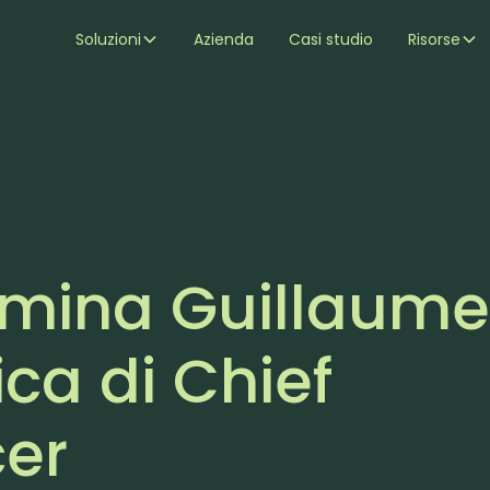
Soluzioni
Azienda
Casi studio
Risorse
mina Guillaum
ica di Chief
cer