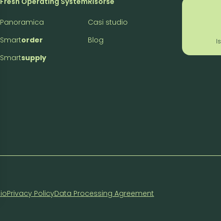
m
Fresh Operating System
Risorse
Panoramica
Casi studio
Smart
order
Blog
I
Smart
supply
zio
Privacy Policy
Data Processing Agreement