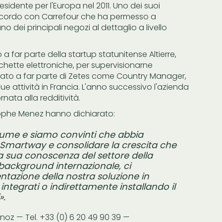
sidente per l'Europa nel 2011. Uno dei suoi
 accordo con Carrefour che ha permesso a
uno dei principali negozi al dettaglio a livello
a far parte della startup statunitense Altierre,
tichette elettroniche, per supervisionarne
ato a far parte di Zetes come Country Manager,
sue attività in Francia. L'anno successivo l'azienda
nata alla redditività.
ophe Menez hanno dichiarato:
llaume e siamo convinti che abbia
 Smartway e consolidare la crescita che
La sua conoscenza del settore della
e background internazionale, ci
tazione della nostra soluzione in
 integrati o indirettamente installando il
».
noz — Tel. +33 (0) 6 20 49 90 39 —