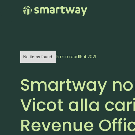
5 min read
15.4.2021
No items found.
Smartway no
Vicot alla car
Revenue Offi