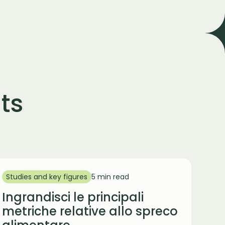
ts
Studies and key figures
5 min read
Ingrandisci le principali
metriche relative allo spreco