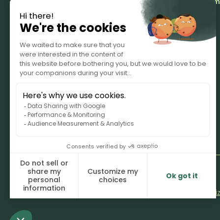
Azienda
Food Waste Management Syste
Chi siamo
Panoramica
Carriere
Smart
decision
Contatti
Smart
detection
Le nostre soluzioni
© 2025 Smartway. Tutti i diritti riservati.
Termini di servi