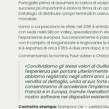
Portogallo prima di assumere la carica di vicepre
successi più importanti è stata la firma di un
Datalogic di distribuire i propri terminali in ciasc
mondiale.
Uomo a cui piacciono le sfide, nel 2016 è entrato 
con sede nella Silicon Valley, specializzata in e
l'espansione europea. Successivamente è pass
con il compito di riorganizzare e ringiovanire le 
si è espansa di circa il 35% e due anni dopo è tor
Commentando la nomina, Paul-Adrien e Christ
«Condividiamo gli stessi valori di Gui
l'esperienza per portare ulteriormente
abbiamo registrato negli ultimi anni. 
vendita al dettaglio, unita al suo fort
consentiranno di accelerare l'implemen
Francia e in Europa, tramite rivenditori
nostro software nei dispositivi esistenti
Contatto stampa:
Stampa e Cie — Laetitia Mu