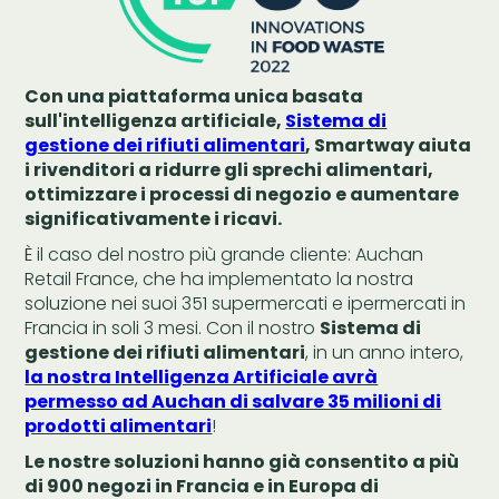
Con una piattaforma unica basata
sull'intelligenza artificiale,
Sistema di
gestione dei rifiuti alimentari
, Smartway aiuta
i rivenditori a ridurre gli sprechi alimentari,
ottimizzare i processi di negozio e aumentare
significativamente i ricavi.
È il caso del nostro più grande cliente: Auchan
Retail France, che ha implementato la nostra
soluzione nei suoi 351 supermercati e ipermercati in
Francia in soli 3 mesi. Con il nostro
Sistema di
gestione dei rifiuti alimentari
, in un anno intero,
la nostra Intelligenza Artificiale avrà
permesso ad Auchan di salvare 35 milioni di
prodotti alimentari
!
Le nostre soluzioni hanno già consentito a più
di 900 negozi in Francia e in Europa di